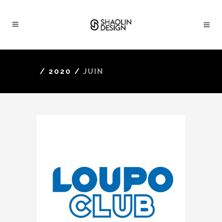
/
2020
/
JUIN